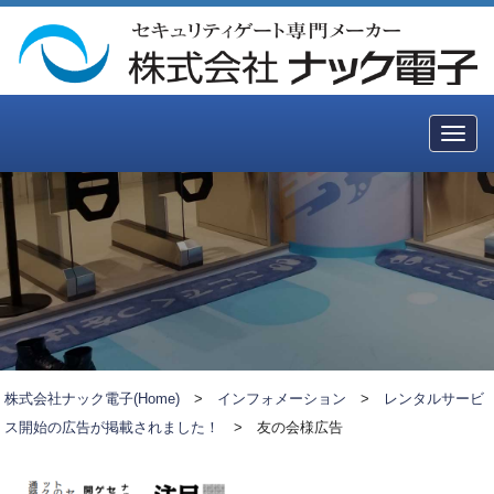
Togg
navig
株式会社ナック電子(Home)
>
インフォメーション
>
レンタルサービ
ス開始の広告が掲載されました！
>
友の会様広告