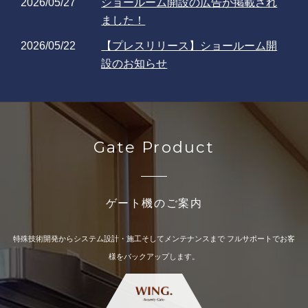
2026/05/27
ショールーム開設の広告が掲載され
ました！
2026/05/22
【プレスリリース】ショールーム開
設のお知らせ
2026/05/15
一部商品の受注停止のお知らせ（黒
フラップ）
詳細PDF
2026/04/14
セキュリティゲート機のレンタルサ
Gate Product
ービス開始のお知らせ
2026/04/14
レンタルサービス開始の広告が掲載
されました！
ゲート機のご案内
2026/04/14
【プレスリリース】レンタルサービ
ス開始のお知らせ
特殊技術開発からシステム設計・施工そしてメンテナンスまで
フルサポートでお客
様をバックアップします。
2025/11/13
バックオフィス／営業・マーケ／IT・
情シス／店舗・EC DXPO東
京’25【秋】に出展いたします