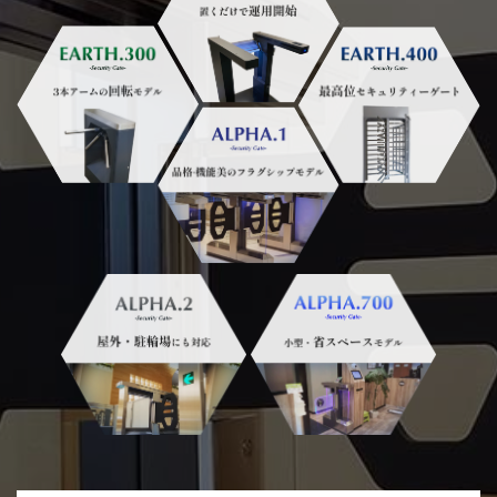
2025/09/24
危機管理産業展(RISCON
TOKYO)2025に出展いたします
2025/01/30
日刊工業新聞に、F１＿ｔｏｗｅｒが
掲載されました。
2024/12/27
認証タワー３機種 新発売しまし
た！
詳細PDF
2024/12/04
一部製品の統合及び販売終了のお知
らせ
詳細PDF
2024/10/11
ゲートブラックバージョンを新発
売！
2024/09/12
天然温泉リラックスパーク テルメ金
沢 様に「ＷＩＮＧ. １」が導入されま
した！
2024/07/16
箱根ユネッサン様にＷＩＮＧ－Ｘ
（ＷＩＮＧ双方向仕様)が追加納入さ