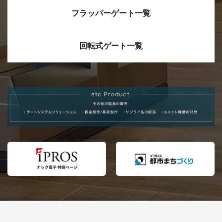
れました！
フラッパーゲート一覧
2024/07/16
ＷＩＮＧ－Ｘ（ＷＩＮＧゲート双方
向仕様）を新発売しました！
回転式ゲート一覧
2024/05/27
保守サポートページを公開しまし
た。
2024/05/08
横浜エアキャビンにセキュリティー
ゲート「ＡＬＰＨＡ. ２」が導入され
ました。
2023/12/21
インターネット展示会.tv に、展示会
ブースの紹介動画が掲載されまし
た。