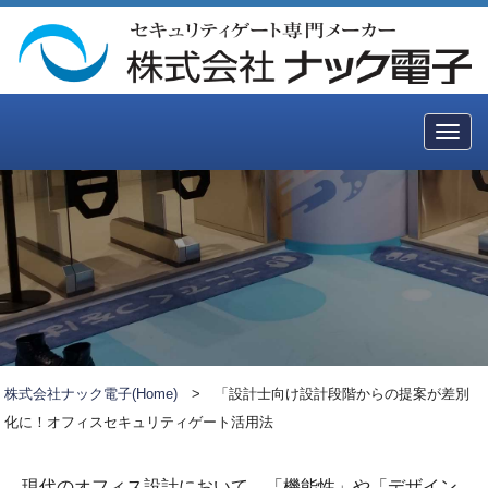
Togg
navig
株式会社ナック電子(Home)
>
「設計士向け設計段階からの提案が差別
化に！オフィスセキュリティゲート活用法
現代のオフィス設計において、「機能性」や「デザイン