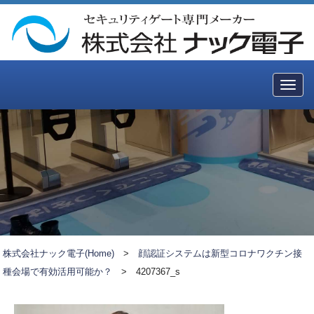
Togg
navig
株式会社ナック電子(Home)
>
顔認証システムは新型コロナワクチン接
種会場で有効活用可能か？
>
4207367_s