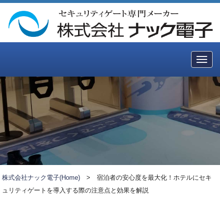
Togg
navig
株式会社ナック電子(Home)
>
宿泊者の安心度を最大化！ホテルにセキ
ュリティゲートを導入する際の注意点と効果を解説