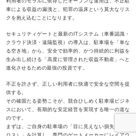
利用者のモラルに依存したオープンな運用は、不正駐
車による収益の漏洩と、犯罪の温床という莫大なリス
クを抱え込むことになります。
セキュリティゲートと最新のITシステム（車番認識・
クラウド決済・遠隔監視）の導入は、駐車場を「単な
る空き地」から、安全で効率的、かつ持続的に利益を
生み出し続ける「高度に管理された収益不動産」へと
進化させるための最強の投資です。
不正を許さず、正しい利用者に快適で安全な空間を提
供する。
その確固たる姿勢こそが、競合ひしめく駐車場ビジネ
スにおいて、長期的な安定経営を実現する唯一の道な
のです。
まずは、ご自身の駐車場の「目に見えない損失（機会
ロス）」を計算し、専門のゲートメーカーにレイアウ