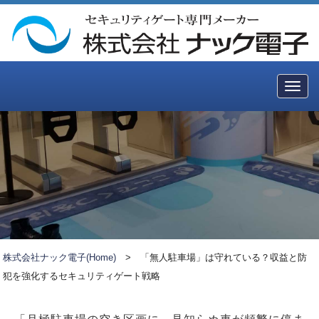
Togg
navig
株式会社ナック電子(Home)
>
「無人駐車場」は守れている？収益と防
犯を強化するセキュリティゲート戦略
「月極駐車場の空き区画に、見知らぬ車が頻繁に停ま