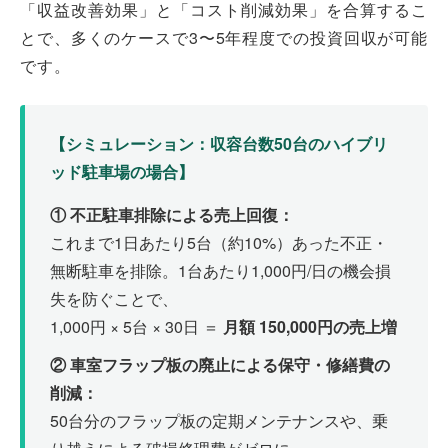
「収益改善効果」と「コスト削減効果」を合算するこ
とで、多くのケースで3〜5年程度での投資回収が可能
です。
【シミュレーション：収容台数50台のハイブリ
ッド駐車場の場合】
① 不正駐車排除による売上回復：
これまで1日あたり5台（約10%）あった不正・
無断駐車を排除。1台あたり1,000円/日の機会損
失を防ぐことで、
1,000円 × 5台 × 30日 ＝
月額 150,000円の売上増
② 車室フラップ板の廃止による保守・修繕費の
削減：
50台分のフラップ板の定期メンテナンスや、乗