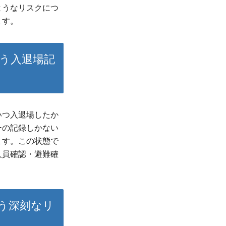
ようなリスクにつ
ます。
う入退場記
いつ入退場したか
ーの記録しかない
ます。この状態で
人員確認・避難確
う深刻なリ