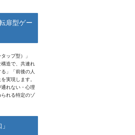
転扉型ゲー
ンタップ型）」
な構造で、共連れ
する」「前後の人
止を実現します。
が通れない・心理
められる特定のゾ
知」