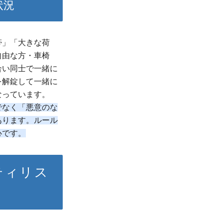
状況
帯」「大きな荷
自由な方・車椅
合い同士で一緒に
を解錠して一緒に
なっています。
でなく「悪意のな
あります。ルール
心です。
ティリス