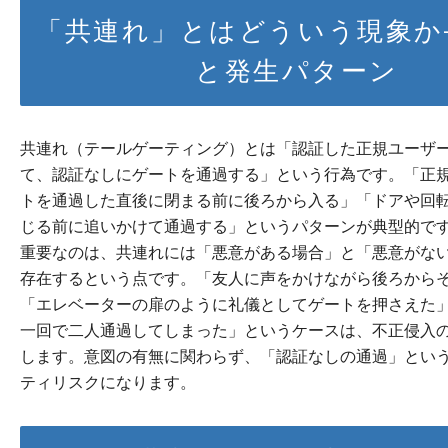
「共連れ」とはどういう現象か
と発生パターン
共連れ（テールゲーティング）とは「認証した正規ユーザ
て、認証なしにゲートを通過する」という行為です。「正
トを通過した直後に閉まる前に後ろから入る」「ドアや回
じる前に追いかけて通過する」というパターンが典型的で
重要なのは、共連れには「悪意がある場合」と「悪意がな
存在するという点です。「友人に声をかけながら後ろから
「エレベーターの扉のように礼儀としてゲートを押さえた
一回で二人通過してしまった」というケースは、不正侵入
します。意図の有無に関わらず、「認証なしの通過」とい
ティリスクになります。