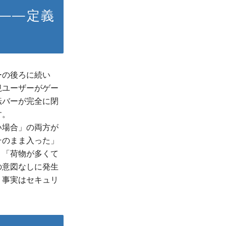
——定義
ーの後ろに続い
規ユーザーがゲー
転バーが完全に閉
す。
い場合」の両方が
そのまま入った」
」「荷物が多くて
の意図なしに発生
う事実はセキュリ