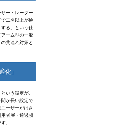
ンサー・レーダー
証で二名以上が通
クする」という仕
（アーム型の一般
トの共連れ対策と
適化」
」という設定が、
時間が長い設定で
規ユーザーがはさ
利用者層・通過頻
です。