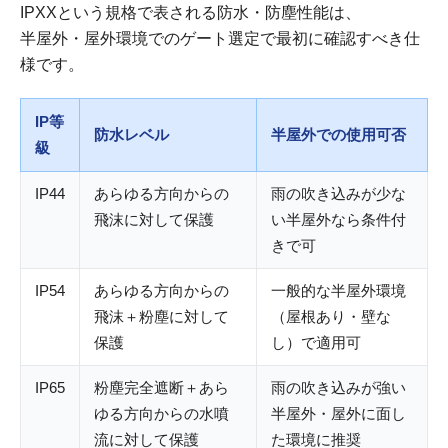
IPXXという規格で表される防水・防塵性能は、
半屋外・屋外環境でのゲート選定で最初に確認すべき仕
様です。
IP等
防水レベル
半屋外での使用可否
級
IP44
あらゆる方向からの
雨の吹き込みが少な
飛沫に対して保護
い半屋外なら条件付
きで可
IP54
あらゆる方向からの
一般的な半屋外環境
飛沫＋粉塵に対して
（屋根あり・壁な
保護
し）で適用可
IP65
粉塵完全遮断＋あら
雨の吹き込みが強い
ゆる方向からの水噴
半屋外・屋外に面し
流に対して保護
た環境に推奨