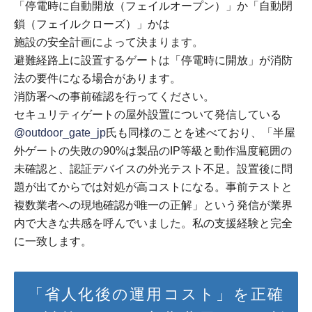
「停電時に自動開放（フェイルオープン）」か「自動閉
鎖（フェイルクローズ）」かは
施設の安全計画によって決まります。
避難経路上に設置するゲートは「停電時に開放」が消防
法の要件になる場合があります。
消防署への事前確認を行ってください。
セキュリティゲートの屋外設置について発信している
@outdoor_gate_jp
氏も同様のことを述べており、「半屋
外ゲートの失敗の90%は製品のIP等級と動作温度範囲の
未確認と、認証デバイスの外光テスト不足。設置後に問
題が出てからでは対処が高コストになる。事前テストと
複数業者への現地確認が唯一の正解」という発信が業界
内で大きな共感を呼んでいました。私の支援経験と完全
に一致します。
「省人化後の運用コスト」を正確