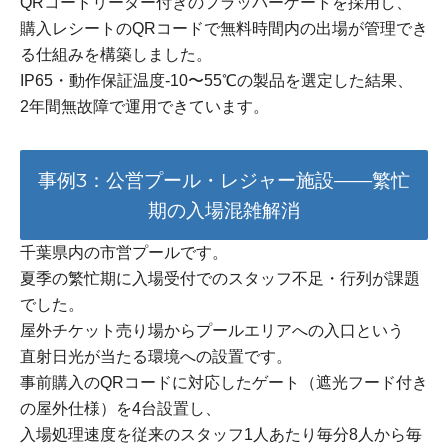
QRコードリーダー付きのフラッパーゲートを採用し、
購入レシートのQRコードで無料時間内の出場が管理でき
る仕組みを構築しました。
IP65・動作保証温度-10〜55℃の製品を選定した結果、
2年間無故障で運用できています。
事例3：公営プール・レジャー施設——繁忙
期の入場混雑解消
千葉県内の市営プールです。
夏季の繁忙期に入場受付でのスタッフ不足・行列が課題
でした。
屋外チケット売り場からプールエリアへの入口という
直射日光が当たる環境への設置です。
事前購入のQRコードに対応したゲート（遮光フード付き
の屋外仕様）を4台設置し、
入場処理速度を従来のスタッフ1人あたり毎分8人から毎