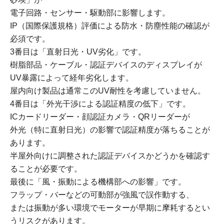
電子回路・センサー・駆動部に影響します。
IP（国際保護規格）評価による防水・防塵性能の確認が
必須です。
3番目は「直射日光・UV劣化」です。
樹脂部品・ケーブル・認証デバイスのディスプレイが
UV暴露によって経年劣化します。
屋内向け製品は通常このUV耐性を考慮していません。
4番目は「外光干渉による認証精度の低下」です。
ICカードリーダー・顔認証カメラ・QRリーダーが
外光（特に直射日光）の影響で認証精度が落ちることが
あります。
半屋外向けに調整された認証デバイスかどうかを確認す
ることが必要です。
最後に「風・振動による機構部への影響」です。
フラップ・バーなどの可動部が強風で誤作動する、
または振動が多い環境でモーターが早期に摩耗するとい
うリスクがあります。