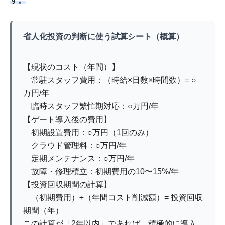
省人化投資の判断に使う試算シート（概算）
【現状のコスト（年間）】
常駐スタッフ費用：（時給×日数×時間数）= ○
万円/年
臨時スタッフ繁忙期対応：○万円/年
【ゲート導入後の費用】
初期設置費用：○万円（1回のみ）
クラウド管理料：○万円/年
定期メンテナンス：○万円/年
故障・修理積立：初期費用の10〜15%/年
【投資回収期間の計算】
（初期費用）÷（年間コスト削減額）= 投資回収
期間（年）
この計算が「2年以内」であれば、積極的に導入