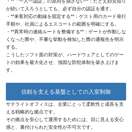
・**「一人一認証」の原則を崩さない**：たとえ顔見知り
が続いて入ろうとしても、必ず自分の認証を通す。
・**来客対応の動線を固定する**：ゲスト用のカード発行
手順や、社員によるエスコートの範囲を明確にする。
・**異常時の連絡ルートを整備する**：ゲートが作動しな
くなった際や、不審な挙動を検知した際の通報先を明示
する。
こうしたソフト面の対策が、ハードウェアとしてのゲー
トの効果を最大化させ、強固な防犯体制を築き上げま
す。
信頼を支える基盤としての入室制御
サテライトオフィスは、企業にとって柔軟性と成長を支
える戦略的な拠点です。
その拠点を安心して運用するためには、目に見える安心
感と、裏付けられた安全性が不可欠です。