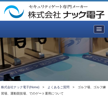
Togg
navig
株式会社ナック電子(Home)
>
よくあるご質問
>
ゴルフ場、ゴルフ練
習場、運動競技場、でのゲート運用について