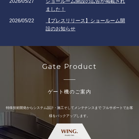
2026/05/27
ショールーム開設の広告が掲載され
ました！
2026/05/22
【プレスリリース】ショールーム開
設のお知らせ
2026/05/15
一部商品の受注停止のお知らせ（黒
フラップ）
詳細PDF
2026/04/14
セキュリティゲート機のレンタルサ
Gate Product
ービス開始のお知らせ
2026/04/14
レンタルサービス開始の広告が掲載
されました！
ゲート機のご案内
2026/04/14
【プレスリリース】レンタルサービ
ス開始のお知らせ
特殊技術開発からシステム設計・施工そしてメンテナンスまで
フルサポートでお客
様をバックアップします。
2025/11/13
バックオフィス／営業・マーケ／IT・
情シス／店舗・EC DXPO東
京’25【秋】に出展いたします