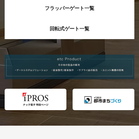
れました！
フラッパーゲート一覧
2024/07/16
ＷＩＮＧ－Ｘ（ＷＩＮＧゲート双方
向仕様）を新発売しました！
回転式ゲート一覧
2024/05/27
保守サポートページを公開しまし
た。
2024/05/08
横浜エアキャビンにセキュリティー
ゲート「ＡＬＰＨＡ. ２」が導入され
ました。
2023/12/21
インターネット展示会.tv に、展示会
ブースの紹介動画が掲載されまし
た。