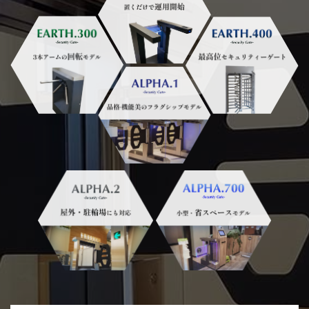
2025/09/24
危機管理産業展(RISCON
TOKYO)2025に出展いたします
2025/01/30
日刊工業新聞に、F１＿ｔｏｗｅｒが
掲載されました。
2024/12/27
認証タワー３機種 新発売しまし
た！
詳細PDF
2024/12/04
一部製品の統合及び販売終了のお知
らせ
詳細PDF
2024/10/11
ゲートブラックバージョンを新発
売！
2024/09/12
天然温泉リラックスパーク テルメ金
沢 様に「ＷＩＮＧ. １」が導入されま
した！
2024/07/16
箱根ユネッサン様にＷＩＮＧ－Ｘ
（ＷＩＮＧ双方向仕様)が追加納入さ