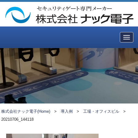
Togg
navig
株式会社ナック電子(Home)
>
導入例
>
工場・オフィスビル
>
20210706_144118