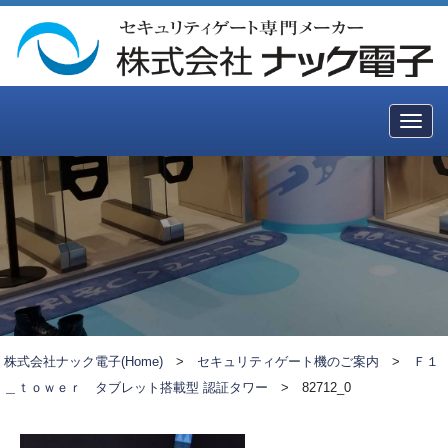
Togg
navig
株式会社ナック電子(Home)
>
セキュリティゲート機のご案内
>
Ｆ１
＿ｔｏｗｅｒ タブレット搭載型 認証タワー
>
82712_0