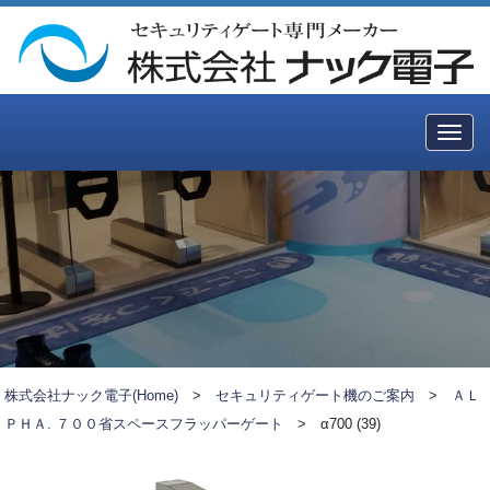
Togg
navig
株式会社ナック電子(Home)
>
セキュリティゲート機のご案内
>
ＡＬ
ＰＨＡ. ７００省スペースフラッパーゲート
>
α700 (39)