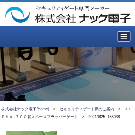
Togg
navig
株式会社ナック電子(Home)
>
セキュリティゲート機のご案内
>
ＡＬ
ＰＨＡ. ７００省スペースフラッパーゲート
>
20210825_153038