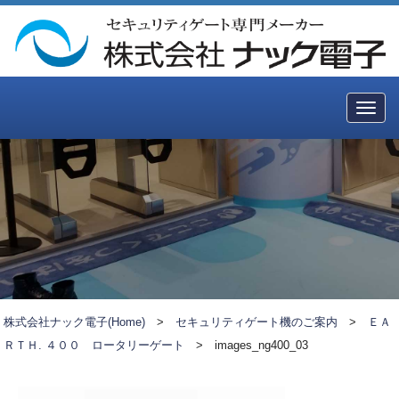
Togg
navig
株式会社ナック電子(Home)
>
セキュリティゲート機のご案内
>
ＥＡ
ＲＴＨ. ４００ ロータリーゲート
>
images_ng400_03