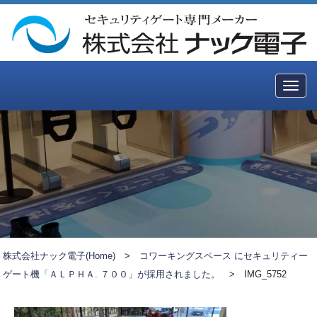
Togg
navig
株式会社ナック電子(Home)
>
コワーキングスペース にセキュリティー
ゲート機「ＡＬＰＨＡ. ７００」が採用されました。
>
IMG_5752