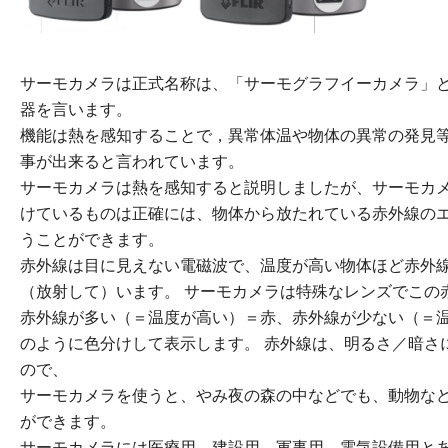
サーモカメラは正式名称は、「サーモグラフイーカメラ」
器を言います。
機能は熱を感知することで，異常体温や物体の異常の発見
事が出来ると言われています。
サーモカメラは熱を感知すると説明しましたが、サーモカ
けているものは正確には、物体から放たれている赤外線の
うことができます。
赤外線は目に見えない電磁波で、温度が高い物体ほど赤外
（放射して）います。 サーモカメラは特殊なレンズでこの
赤外線が多い（＝温度が高い）＝赤、赤外線が少ない（＝
のように色分けして表示します。 赤外線は、明るさ／暗さ
ので、
サーモカメラを使うと、やみ夜の森の中などでも、動物な
ができます。
サーモカメラには医療用、建設用、軍事用，電気設備用と