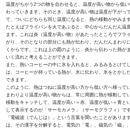
温度がちがう2つの物を合わせると、温度が高い物から低い
わっていきます。そのとき、温度が高い物は温度が下がっ
て、ついにどちらも同じ温度になると、熱の移動がやみま
たとえばフライパンを火であぶると、中心からだんだん温
ます。これは炎（温度が高い物）があたったところでフラ
がり、そのとなりの部分にも熱が伝わり、だんだんまわり
くからです。これは上の図のように、炎から伝わった熱が
いく流れと考えることができます。
また、熱いコーヒーの中に氷を入れると、みるみるとけて
は、コーヒーが持っている熱が、氷に伝わり、氷をとかし
できます。
このように、熱はつねに温度が高い方から低い方へ移って
まわりより温度が高い物からは、常に周囲に熱が移動して
移動をキャッチして、温度が高い＝赤、温度が低い＝青と
して表示するのが「サーモカメラ」（サーモグラフィ）で
「電磁波（でんじは）」という言葉を聞いたことがあります
は、その漢字を分解すると、電気の「電」、磁気の「磁」