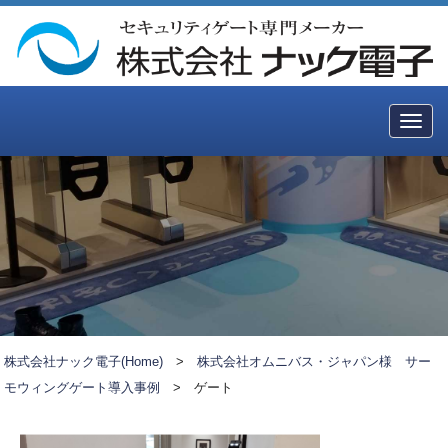
Togg
navig
株式会社ナック電子(Home)
>
株式会社オムニバス・ジャパン様 サー
モウィングゲート導入事例
>
ゲート