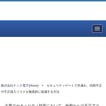
Togg
navig
株式会社ナック電子(Home)
>
セキュリティゲートで共連れ、内部不正
や不正侵入リスクを徹底的に低減する方法
企業のセキュリティ対策において、外部からの不正アク