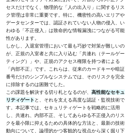
セスだけでなく、物理的な「人の出入り」に関するリス
ク管理は非常に重要です。特に、機密性の高いエリアや
データセンターでは、認証されていない人物の侵入、い
わゆる「不正侵入」は致命的な情報漏洩につながる可能
性があります。
しかし、入退室管理において最も巧妙で対策が難しいの
が、正規の入室者と共に入り込む「共連れ（テールゲー
ティング）」や、正規のアクセス権限を持つ者による
「内部不正」です。これらは、従来のカードキーや暗証
番号だけのシンプルなシステムでは、そのリスクを完全
に排除するのは困難でした。
この課題を解決する切り札となるのが、
高性能なセキュ
リティゲート
と、それを支える高度な認証・監視技術で
す。本記事では、セキュリティゲートを戦略的に活用
し、共連れ、内部不正、そしてあらゆる不正侵入のリス
クを最小限に抑えるための具体的な方法と、最新の技術
動向について、論理的かつ客観的な視点から深く掘り下