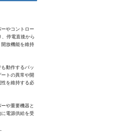
。
バーやコントロー
り、停電直後から
・開放機能を維持
でも動作するバッ
ゲートの異常や開
認性を維持する必
バーや重要機器と
的に電源供給を受
す。