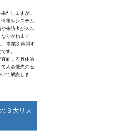
を果たしますが、
。停電やシステム
員や来訪者がスム
となりかねませ
と、事業を再開す
欠です。
が直面する具体的
して人命優先のセ
ついて解説しま
トの３大リス