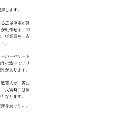
把握します。
よる広域停電が発
トが動作せず、閉
は、従業員を一斉
ます。
サーバーやゲート
動作の途中でフリ
能性があります。
、数百人が一斉に
に、災害時には体
害となります。
避難を妨げない」