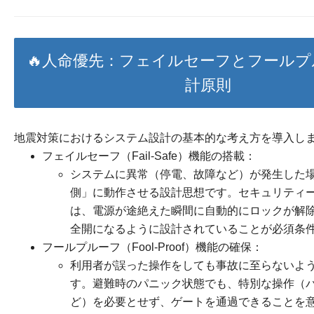
🔥人命優先：フェイルセーフとフール
計原則
地震対策におけるシステム設計の基本的な考え方を導入し
フェイルセーフ（Fail-Safe）機能の搭載：
システムに異常（停電、故障など）が発生した
側」に動作させる設計思想です。セキュリティ
は、電源が途絶えた瞬間に自動的にロックが解
全開になるように設計されていることが必須条
フールプルーフ（Fool-Proof）機能の確保：
利用者が誤った操作をしても事故に至らないよ
す。避難時のパニック状態でも、特別な操作（
ど）を必要とせず、ゲートを通過できることを