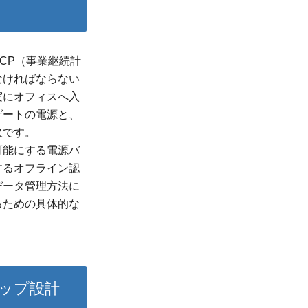
CP（事業継続計
なければならない
実にオフィスへ入
ゲートの電源と、
欠です。
可能にする電源バ
するオフライン認
データ管理方法に
るための具体的な
アップ設計