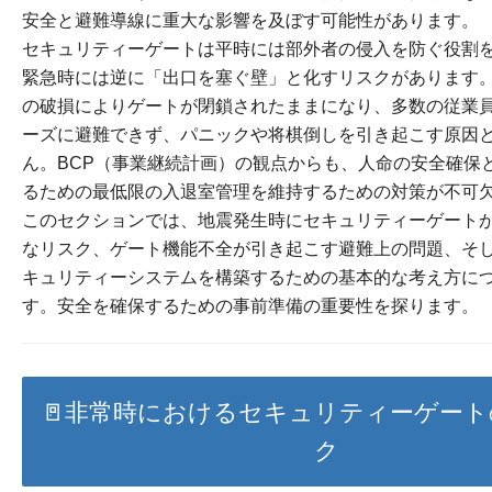
安全と避難導線に重大な影響を及ぼす可能性があります。
セキュリティーゲートは平時には部外者の侵入を防ぐ役割
緊急時には逆に「出口を塞ぐ壁」と化すリスクがあります
の破損によりゲートが閉鎖されたままになり、多数の従業
ーズに避難できず、パニックや将棋倒しを引き起こす原因
ん。BCP（事業継続計画）の観点からも、人命の安全確保
るための最低限の入退室管理を維持するための対策が不可
このセクションでは、地震発生時にセキュリティーゲート
なリスク、ゲート機能不全が引き起こす避難上の問題、そ
キュリティーシステムを構築するための基本的な考え方に
す。安全を確保するための事前準備の重要性を探ります。
🚪非常時におけるセキュリティーゲー
ク