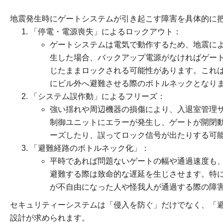
地震発生時にゲートシステムが引き起こす障害を具体的に
「停電・電源喪失」によるロックアウト：
ゲートシステムは電気で動作するため、地震に
生した場合、バックアップ電源がなければゲー
じたままロックされる可能性があります。これ
にビル外へ避難させる際のボトルネックとなり
「システム誤作動」によるフリーズ：
強い揺れや周辺機器の損傷により、入退室管理
制御ユニットにエラーが発生し、ゲートが開閉
ーズしたり、誤ってロック信号が出たりする可
「避難経路のボトルネック化」：
平時であれば問題ないゲートの幅や通過速度も
避難する際は致命的な遅延を生じさせます。特
が不自由になった人や怪我人が通過する際の障
セキュリティーシステムは「侵入を防ぐ」だけでなく、「
設計が求められます。