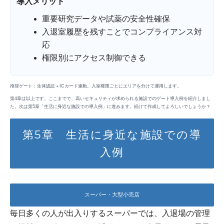
導入メリット
重要研究データや試薬の安全性確保
入退室履歴を残すことでコンプライアンス対
応
権限別にアクセス制御できる
推奨ゲート：生体認証＋ICカード連動。入室権限ごとにエリアを分けて運用します。
第4章は以上です。ここまでで、高いセキュリティが求められる施設でのゲート導入例を紹介しまし
た。次は第5章「生活に身近な施設での導入例」に進みます。続けて作成してよろしいでしょうか？
第5章 生活に身近な施設での導
入例
スーパー・大型小売店
毎日多くの人が出入りするスーパーでは、入退場の管理