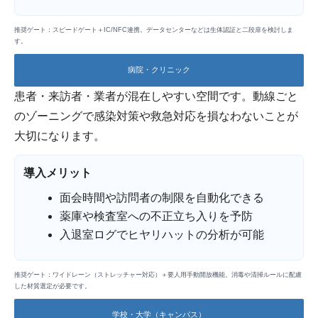
推奨ゲート：スピードゲート＋IC/NFC連携。データセンターなどは生体認証と二段扉を検討しま
す。
病院・クリニック
患者・来訪者・業者が混在しやすい空間です。動線ごと
のゾーニングで感染対策や救急対応を損なわないことが
大切になります。
導入メリット
面会時間や訪問者の制限を自動化できる
薬庫や検査室への不正立ち入りを予防
入退室ログでヒヤリハットの分析が可能
推奨ゲート：ワイドレーン（ストレッチャー対応）＋要人用手動開放機能。消毒や清掃ルールに配慮
した材質選定が必要です。
学校・大学（キャンパス）