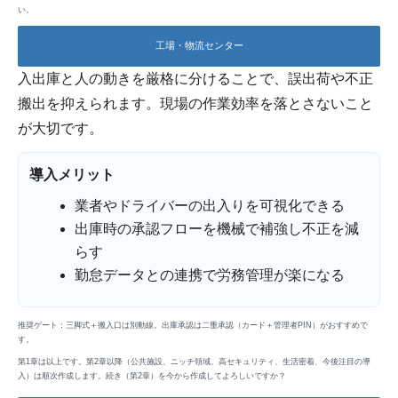
い。
工場・物流センター
入出庫と人の動きを厳格に分けることで、誤出荷や不正
搬出を抑えられます。現場の作業効率を落とさないこと
が大切です。
導入メリット
業者やドライバーの出入りを可視化できる
出庫時の承認フローを機械で補強し不正を減
らす
勤怠データとの連携で労務管理が楽になる
推奨ゲート：三脚式＋搬入口は別動線。出庫承認は二重承認（カード＋管理者PIN）がおすすめで
す。
第1章は以上です。第2章以降（公共施設、ニッチ領域、高セキュリティ、生活密着、今後注目の導
入）は順次作成します。続き（第2章）を今から作成してよろしいですか？