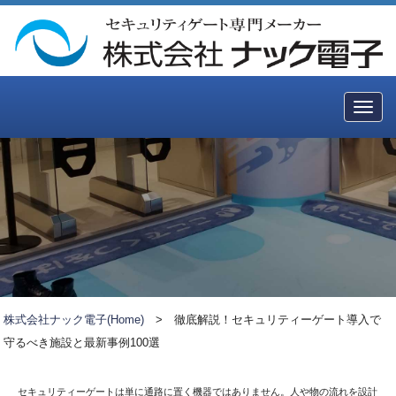
Togg
navig
株式会社ナック電子(Home)
>
徹底解説！セキュリティーゲート導入で
守るべき施設と最新事例100選
セキュリティーゲートは単に通路に置く機器ではありません。人や物の流れを設計