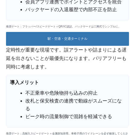
会員アプリ連携でポイントとアクセスを統合
バックヤードの入退履歴で内部不正を防止
推奨ゲート：フラッパー/スピードゲート＋QR/IC認証。バックヤードは三脚式でシンプルに。
駅・空港・交通ターミナル
定時性が重要な現場です。誤アラートや詰まりによる遅
延を出さないことが最優先になります。バリアフリーも
同時に考慮します。
導入メリット
不正乗車や危険物持ち込みの抑止
改札と保安検査の連携で動線がスムーズにな
る
ピーク時の流量制御で混雑を軽減できる
推奨ゲート：高耐久スピードゲート＋金属探知併用。車椅子用のワイドレーンを必ず確保してくださ