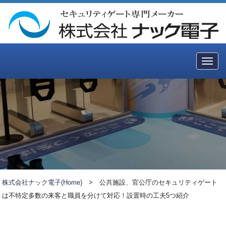
Togg
navig
株式会社ナック電子(Home)
>
公共施設、官公庁のセキュリティゲート
は不特定多数の来客と職員を分けて対応！設置時の工夫5つ紹介