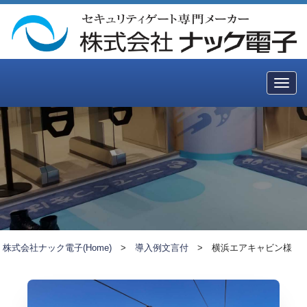
Togg
navig
株式会社ナック電子(Home)
>
導入例文言付
>
横浜エアキャビン様