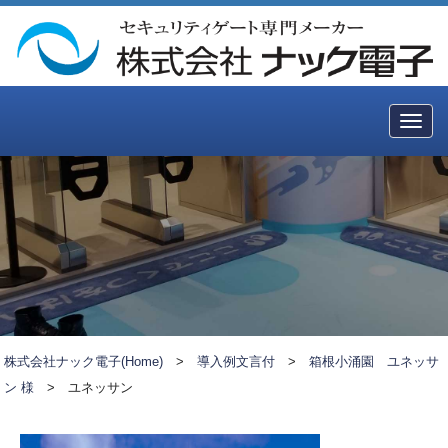
Togg
navig
株式会社ナック電子(Home)
>
導入例文言付
>
箱根小涌園 ユネッサ
ン 様
>
ユネッサン