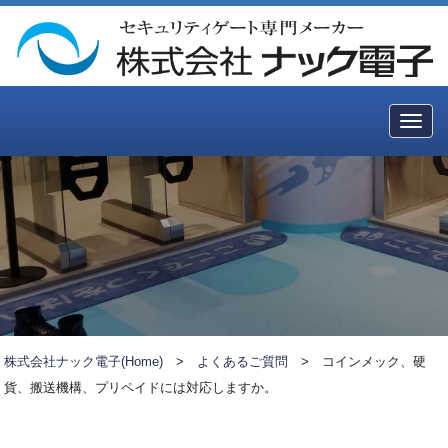
Togg
navig
株式会社ナック電子(Home)
>
よくあるご質問
>
コインメック、硬
貨、搬送機構、プリペイドには対応しますか。