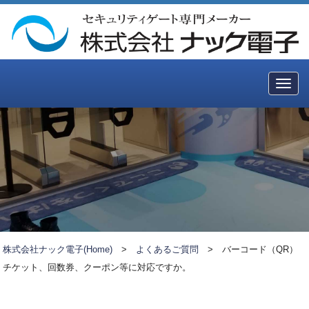
Togg
navig
株式会社ナック電子(Home)
>
よくあるご質問
>
バーコード（QR）
チケット、回数券、クーポン等に対応ですか。