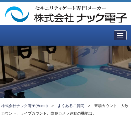
Togg
navig
株式会社ナック電子(Home)
>
よくあるご質問
>
来場カウント、人数
カウント、ライブカウント、防犯カメラ連動の機能は。