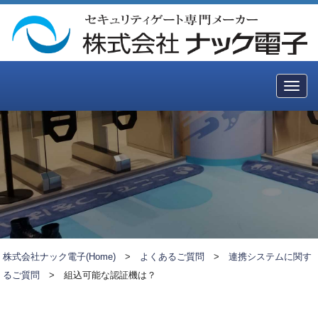
Togg
navig
株式会社ナック電子(Home)
>
よくあるご質問
>
連携システムに関す
るご質問
>
組込可能な認証機は？