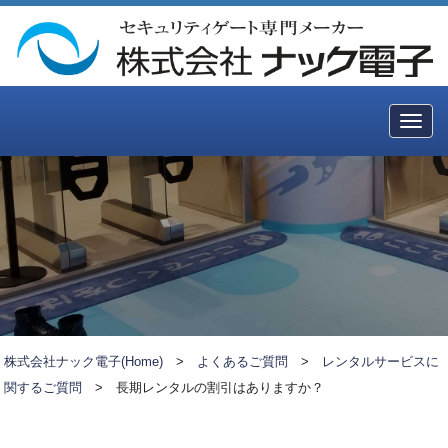
Togg
navig
株式会社ナック電子(Home)
>
よくあるご質問
>
レンタルサービスに
関するご質問
>
長期レンタルの割引はありますか？