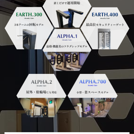
2025/09/24
危機管理産業展(RISCON
TOKYO)2025に出展いたします
2025/01/30
日刊工業新聞に、F１＿ｔｏｗｅｒが
掲載されました。
2024/12/27
認証タワー３機種 新発売しまし
た！
詳細PDF
2024/12/04
一部製品の統合及び販売終了のお知
らせ
詳細PDF
2024/10/11
ゲートブラックバージョンを新発
売！
2024/09/12
天然温泉リラックスパーク テルメ金
沢 様に「ＷＩＮＧ. １」が導入されま
した！
2024/07/16
箱根ユネッサン様にＷＩＮＧ－Ｘ
（ＷＩＮＧ双方向仕様)が追加納入さ