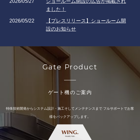
2026/05/27
ショールーム開設の広告が掲載され
ました！
2026/05/22
【プレスリリース】ショールーム開
設のお知らせ
2026/05/15
一部商品の受注停止のお知らせ（黒
フラップ）
詳細PDF
2026/04/14
セキュリティゲート機のレンタルサ
Gate Product
ービス開始のお知らせ
2026/04/14
レンタルサービス開始の広告が掲載
されました！
ゲート機のご案内
2026/04/14
【プレスリリース】レンタルサービ
ス開始のお知らせ
特殊技術開発からシステム設計・施工そしてメンテナンスまで
フルサポートでお客
様をバックアップします。
2025/11/13
バックオフィス／営業・マーケ／IT・
情シス／店舗・EC DXPO東
京’25【秋】に出展いたします