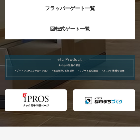
れました！
フラッパーゲート一覧
2024/07/16
ＷＩＮＧ－Ｘ（ＷＩＮＧゲート双方
向仕様）を新発売しました！
回転式ゲート一覧
2024/05/27
保守サポートページを公開しまし
た。
2024/05/08
横浜エアキャビンにセキュリティー
ゲート「ＡＬＰＨＡ. ２」が導入され
ました。
2023/12/21
インターネット展示会.tv に、展示会
ブースの紹介動画が掲載されまし
た。