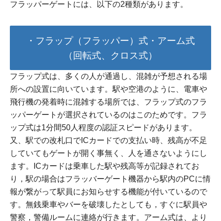
フラッパーゲートには、以下の2種類があります。
・フラップ（フラッパー）式・アーム式
（回転式、クロス式）
フラップ式は、多くの人が通過し、混雑が予想される場
所への設置に向いています。駅や空港のように、電車や
飛行機の発着時に混雑する場所では、フラップ式のフラ
ッパーゲートが選択されているのはこのためです。フラ
ップ式は1分間50人程度の認証スピードがあります。
又、駅での改札口でICカードでの支払い時、残高が不足
していてもゲートが開く事無く、人を通さないようにし
ます。ICカードは乗車した駅や残高等が記録されてお
り，駅の場合はフラッバーゲート機器から駅内のPCに情
報が繋がって駅員にお知らせする機能が付いているので
す。無銭乗車やバーを破壊したとしても，すぐに駅員や
警察，警備ルームに連絡が行きます。アーム式は、より