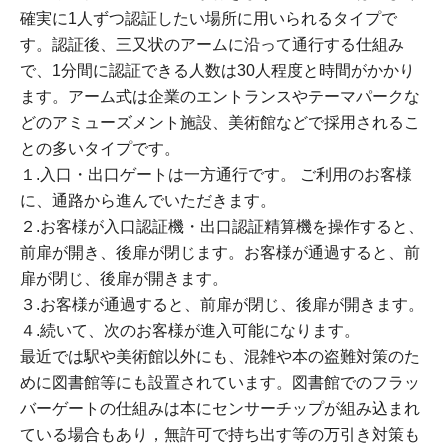
確実に1人ずつ認証したい場所に用いられるタイプで
す。認証後、三又状のアームに沿って通行する仕組み
で、1分間に認証できる人数は30人程度と時間がかかり
ます。アーム式は企業のエントランスやテーマパークな
どのアミューズメント施設、美術館などで採用されるこ
との多いタイプです。
１.入口・出口ゲートは一方通行です。 ご利用のお客様
に、通路から進んでいただきます。
２.お客様が入口認証機・出口認証精算機を操作すると、
前扉が開き、後扉が閉じます。お客様が通過すると、前
扉が閉じ、後扉が開きます。
３.お客様が通過すると、前扉が閉じ、後扉が開きます。
４.続いて、次のお客様が進入可能になります。
最近では駅や美術館以外にも、混雑や本の盗難対策のた
めに図書館等にも設置されています。図書館でのフラッ
バーゲートの仕組みは本にセンサーチップが組み込まれ
ている場合もあり，無許可で持ち出す等の万引き対策も