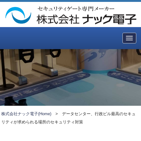
Togg
navig
株式会社ナック電子(Home)
>
データセンター、行政ビル最高のセキュ
リティが求められる場所のセキュリティ対策