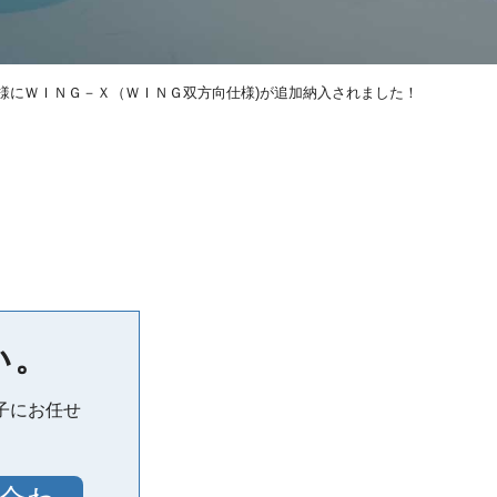
様にＷＩＮＧ－Ｘ（ＷＩＮＧ双方向仕様)が追加納入されました！
い。
子にお任せ