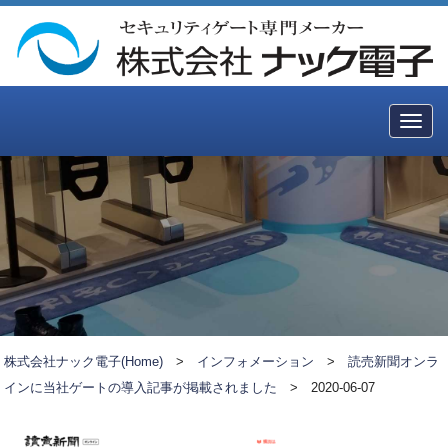
Togg
navig
株式会社ナック電子(Home)
>
インフォメーション
>
読売新聞オンラ
インに当社ゲートの導入記事が掲載されました
>
2020-06-07