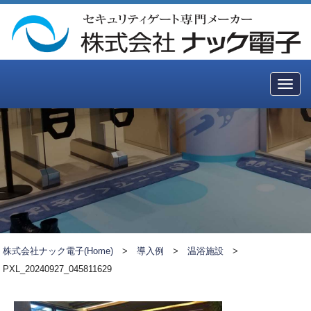
Togg
navig
株式会社ナック電子(Home)
>
導入例
>
温浴施設
>
PXL_20240927_045811629