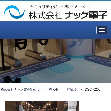
Togg
navig
株式会社ナック電子(Home)
>
導入例
>
駐輪場
>
DSC_0203