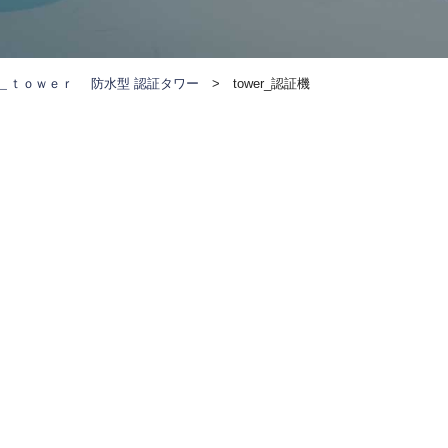
＿ｔｏｗｅｒ 防水型 認証タワー
>
tower_認証機