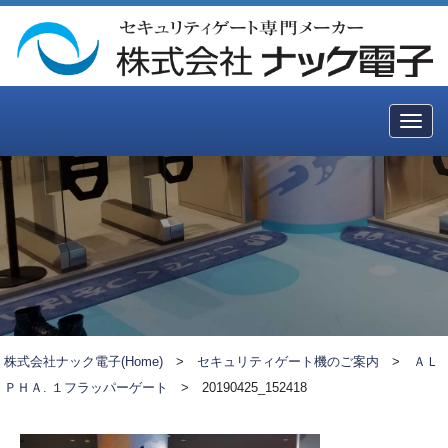
Togg
navig
株式会社ナック電子(Home)
>
セキュリティゲート機のご案内
>
ＡＬ
ＰＨＡ. １フラッパーゲート
>
20190425_152418