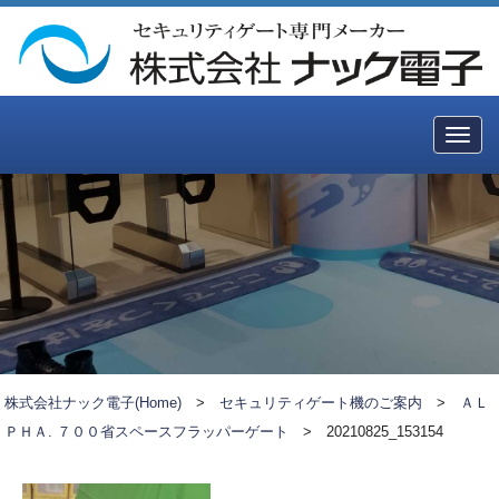
Togg
navig
株式会社ナック電子(Home)
>
セキュリティゲート機のご案内
>
ＡＬ
ＰＨＡ. ７００省スペースフラッパーゲート
>
20210825_153154