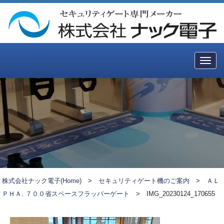
Togg
navig
株式会社ナック電子(Home)
>
セキュリティゲート機のご案内
>
ＡＬ
ＰＨＡ. ７００省スペースフラッパーゲート
>
IMG_20230124_170655