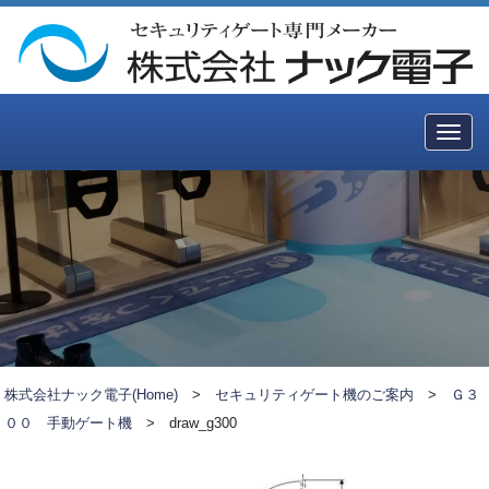
Togg
navig
株式会社ナック電子(Home)
>
セキュリティゲート機のご案内
>
Ｇ３
００ 手動ゲート機
>
draw_g300