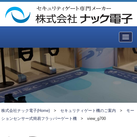
Togg
navig
株式会社ナック電子(Home)
>
セキュリティゲート機のご案内
>
モー
ションセンサー式簡易フラッパーゲート機
>
view_g700