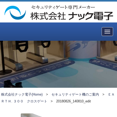
Togg
navig
株式会社ナック電子(Home)
>
セキュリティゲート機のご案内
>
ＥＡ
ＲＴＨ. ３００ クロスゲート
>
20180826_140810_edit