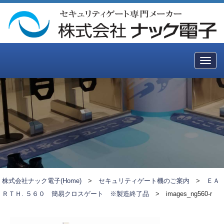
Togg
navig
株式会社ナック電子(Home)
>
セキュリティゲート機のご案内
>
ＥＡ
ＲＴＨ. ５６０ 簡易クロスゲート ※製造終了品
>
images_ng560-r