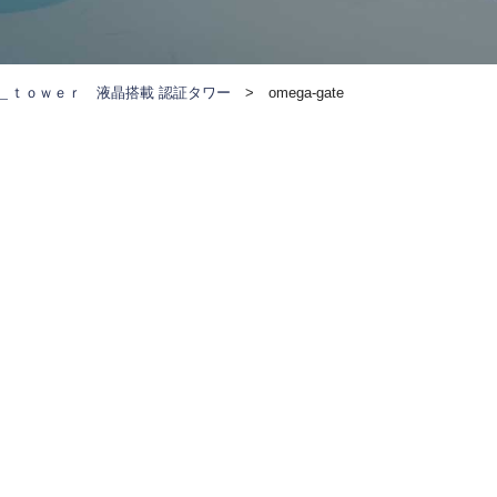
＿ｔｏｗｅｒ 液晶搭載 認証タワー
>
omega-gate