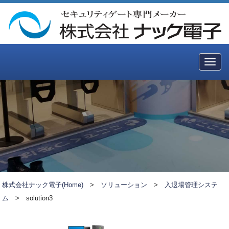
Togg
navig
株式会社ナック電子(Home)
>
ソリューション
>
入退場管理システ
ム
>
solution3