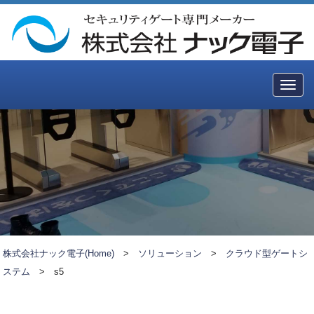
Togg
navig
株式会社ナック電子(Home)
>
ソリューション
>
クラウド型ゲートシ
ステム
>
s5