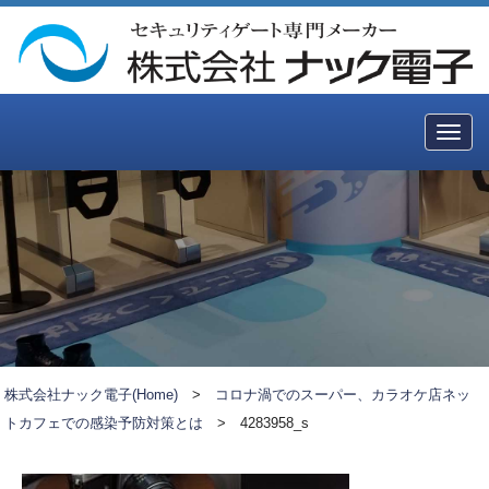
Togg
navig
株式会社ナック電子(Home)
>
コロナ渦でのスーパー、カラオケ店ネッ
トカフェでの感染予防対策とは
>
4283958_s