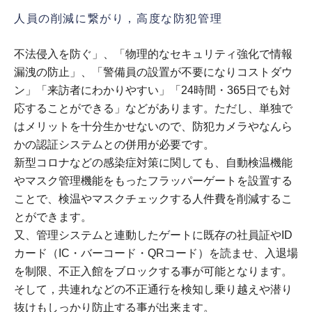
人員の削減に繋がり，高度な防犯管理
不法侵入を防ぐ」、「物理的なセキュリティ強化で情報
漏洩の防止」、「警備員の設置が不要になりコストダウ
ン」「来訪者にわかりやすい」「24時間・365日でも対
応することができる」などがあります。ただし、単独で
はメリットを十分生かせないので、防犯カメラやなんら
かの認証システムとの併用が必要です。
新型コロナなどの感染症対策に関しても、自動検温機能
やマスク管理機能をもったフラッパーゲートを設置する
ことで、検温やマスクチェックする人件費を削減するこ
とができます。
又、管理システムと連動したゲートに既存の社員証やID
カード（IC・バーコード・QRコード）を読ませ、入退場
を制限、不正入館をブロックする事が可能となります。
そして，共連れなどの不正通行を検知し乗り越えや潜り
抜けもしっかり防止する事が出来ます。